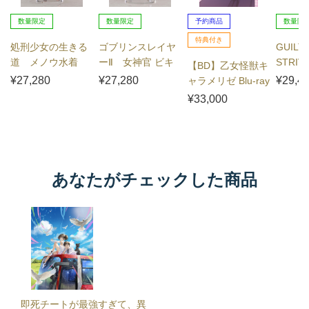
数量限定
数量限定
予約商品
数量限
特典付き
処刑少女の生きる
ゴブリンスレイヤ
GUILTY
道 メノウ水着
ーⅡ 女神官 ビキ
STRI
【BD】乙女怪獣キ
Ver.
ニアーマーVer.
ット
¥27,280
¥27,280
¥29,4
ャラメリゼ Blu-ray
BOX
¥33,000
あなたがチェックした商品
即死チートが最強すぎて、異