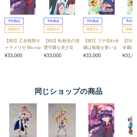
予約商品
予約商品
予約商品
予約商
特典付き
特典付き
特典付き
特典付
【BD】乙女怪獣キ
【BD】転校先の清
【BD】ブチ切れ令
【DV
ャラメリゼ Blu-ray
楚可憐な美少女
嬢は報復を誓いま
令嬢は
BOX
が、昔男子と思っ
した。 ～魔導書の
ました
¥33,000
¥33,000
¥33,000
¥31,9
て一緒に遊んだ幼
力で祖国を叩き潰
の力で
馴染だった件 B...
します～ B...
潰します～
同じショップの商品