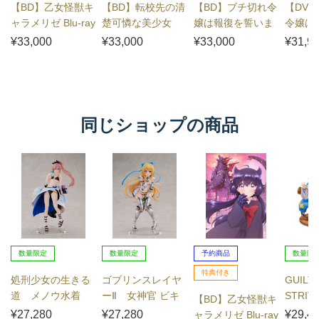
【BD】乙女怪獣キ
【BD】転校先の清
【BD】ブチ切れ令
【DV
ャラメリゼ Blu-ray
楚可憐な美少女
嬢は報復を誓いま
令嬢は
BOX
が、昔男子と思っ
した。 ～魔導書の
ました
¥33,000
¥33,000
¥33,000
¥31,9
て一緒に遊んだ幼
力で祖国を叩き潰
の力で
馴染だった件 B...
します～ B...
潰します～
同じショップの商品
数量限定
数量限定
予約商品
数量限
特典付き
処刑少女の生きる
ゴブリンスレイヤ
GUILTY
道 メノウ水着
ーⅡ 女神官 ビキ
STRI
【BD】乙女怪獣キ
Ver.
ニアーマーVer.
ット
¥27,280
¥27,280
¥29,4
ャラメリゼ Blu-ray