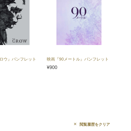
ロウ』パンフレット
映画『90メートル』パンフレット
映画『
¥900
¥5,00
閲覧履歴をクリア