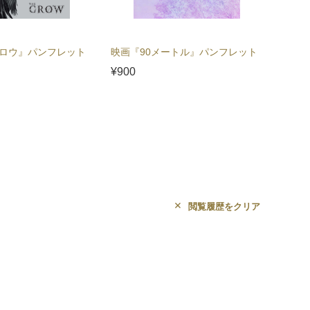
ロウ』パンフレット
映画『90メートル』パンフレット
映画『
¥900
¥5,00
閲覧履歴をクリア