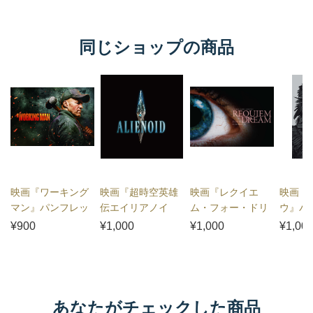
同じショップの商品
映画『ワーキング
映画『超時空英雄
映画『レクイエ
映画『
マン』パンフレッ
伝エイリアノイ
ム・フォー・ドリ
ウ』パ
ト
ド』パンフレット
ーム 4Kリマスタ
¥900
¥1,000
¥1,000
¥1,00
ー』パンフレット
あなたがチェックした商品