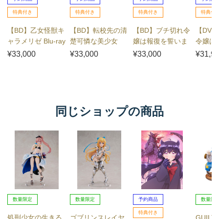
特典付き
特典付き
特典付き
特典付
【BD】乙女怪獣キ
【BD】転校先の清
【BD】ブチ切れ令
【DV
ャラメリゼ Blu-ray
楚可憐な美少女
嬢は報復を誓いま
令嬢は
BOX
が、昔男子と思っ
した。 ～魔導書の
ました
¥33,000
¥33,000
¥33,000
¥31,9
て一緒に遊んだ幼
力で祖国を叩き潰
の力で
馴染だった件 B...
します～ B...
潰します～
同じショップの商品
数量限定
数量限定
予約商品
数量限
特典付き
処刑少女の生きる
ゴブリンスレイヤ
GUILTY