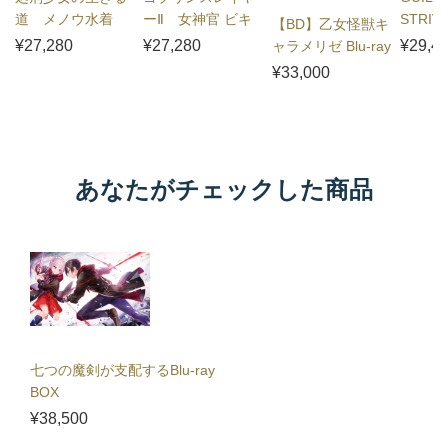
道 メノウ水着
ーⅡ 女神官 ビキ
STRI
【BD】乙女怪獣キ
Ver.
ニアーマーVer.
ット
¥27,280
¥27,280
¥29,4
ャラメリゼ Blu-ray
BOX
¥33,000
あなたがチェックした商品
七つの魔剣が支配するBlu-ray
BOX
¥38,500