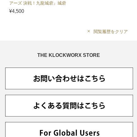
アーズ 決戦！九龍城砦』城砦
名物の叉焼飯は食ったか？T
¥4,500
シャツ
閲覧履歴をクリア
THE KLOCKWORX STORE