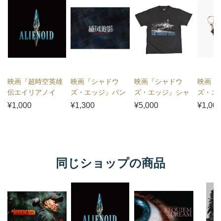
映画『超時空英雄
映画『シャドウ
映画『シャドウ
映画『
伝エイリアノイ
ズ・エッジ』パン
ズ・エッジ』シャ
ズ・エ
ド』パンフレット
フレット
ドウTシャツ
キーホ
¥1,000
¥1,300
¥5,000
¥1,00
同じショップの商品