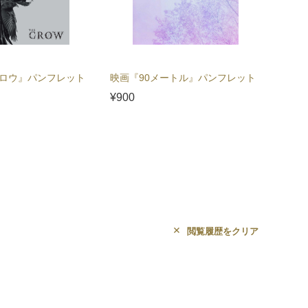
ロウ』パンフレット
映画『90メートル』パンフレット
映画『
¥900
¥5,00
閲覧履歴をクリア