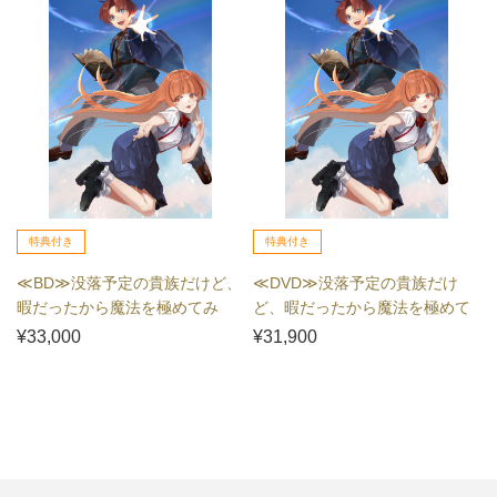
特典付き
特典付き
≪BD≫没落予定の貴族だけど、
≪DVD≫没落予定の貴族だけ
暇だったから魔法を極めてみ
ど、暇だったから魔法を極めて
た Blu-ray BO...
みた DVD BOX
¥33,000
¥31,900